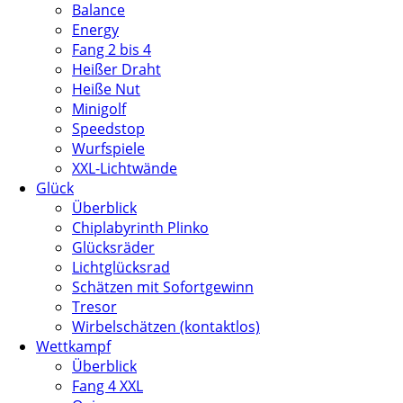
Balance
Energy
Fang 2 bis 4
Heißer Draht
Heiße Nut
Minigolf
Speedstop
Wurfspiele
XXL-Lichtwände
Glück
Überblick
Chiplabyrinth Plinko
Glücksräder
Lichtglücksrad
Schätzen mit Sofortgewinn
Tresor
Wirbelschätzen (kontaktlos)
Wettkampf
Überblick
Fang 4 XXL