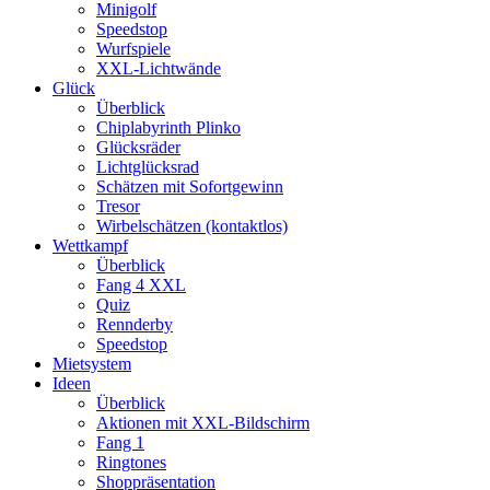
Minigolf
Speedstop
Wurfspiele
XXL-Lichtwände
Glück
Überblick
Chiplabyrinth Plinko
Glücksräder
Lichtglücksrad
Schätzen mit Sofortgewinn
Tresor
Wirbelschätzen (kontaktlos)
Wettkampf
Überblick
Fang 4 XXL
Quiz
Rennderby
Speedstop
Mietsystem
Ideen
Überblick
Aktionen mit XXL-Bildschirm
Fang 1
Ringtones
Shoppräsentation