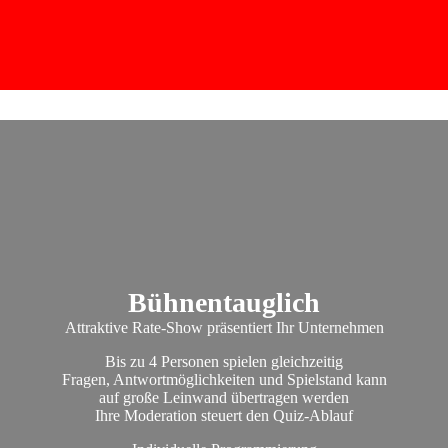
Bühnentauglich
Attraktive Rate-Show präsentiert Ihr Unternehmen
Bis zu 4 Personen spielen gleichzeitig
Fragen, Antwortmöglichkeiten und Spielstand kann
auf große Leinwand übertragen werden
Ihre Moderation steuert den Quiz-Ablauf