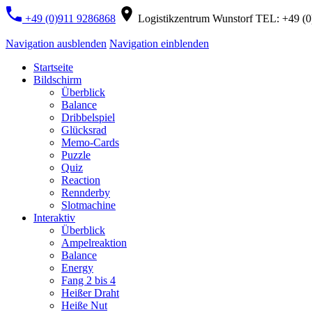
+49 (0)911 9286868
Logistikzentrum Wunstorf TEL: +49 (
Navigation ausblenden
Navigation einblenden
Startseite
Bildschirm
Überblick
Balance
Dribbelspiel
Glücksrad
Memo-Cards
Puzzle
Quiz
Reaction
Rennderby
Slotmachine
Interaktiv
Überblick
Ampelreaktion
Balance
Energy
Fang 2 bis 4
Heißer Draht
Heiße Nut